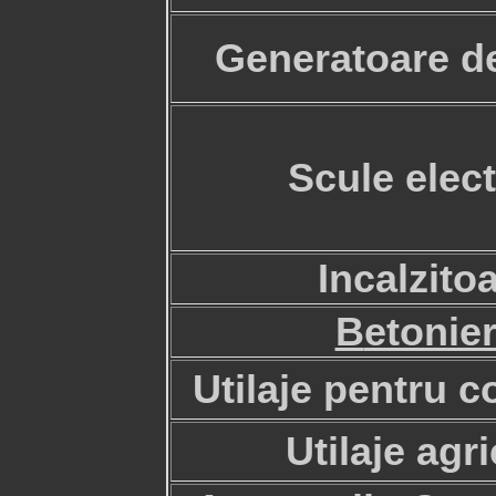
G
eneratoare d
Scule elect
I
ncalzito
B
etonie
Utilaje pentru c
Utilaje agr