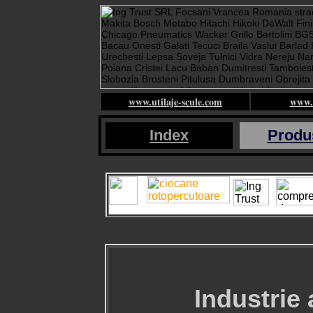
www.utilaje-scule.com
www.i
Index
Produ
I
ndustrie 