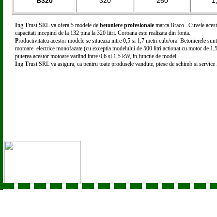
B320
320
260
1
I
ng
T
rust SRL va ofera 5 modele de
betoniere profesionale
marca Braco . Cuvele aces
capacitati incepind de la 132 pina la 320 litri. Coroana este realizata din fonta.
P
roductivitatea acestor modele se situeaza intre 0,5 si 1,7 metri cubi/ora. Betonierele sunt
motoare electrice monofazate (cu exceptia modelului de 500 litri actionat cu motor de 1,5
puterea acestor motoare variind intre 0,6 si 1,5 kW, in functie de model.
I
ng
T
rust SRL va asigura, ca pentru toate produsele vandute, piese de schimb si service
-------------