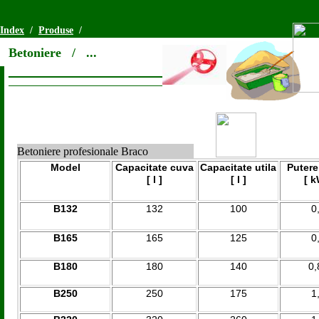
Index
/
Produse
/
Betoniere / ...
_______________________
______________________________________________________
Betoniere profesionale Braco
Model
Capacitate cuva
Capacitate utila
Putere
[ l ]
[ l ]
[ k
B132
132
100
0
B165
165
125
0
B180
180
140
0,
B250
250
175
1