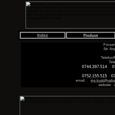
Index
Produse
Focsan
Str. An
Telefon
Tel
0744.397.514 0
0752.155.515 0
email:
i
ng.trust@yah
website: 