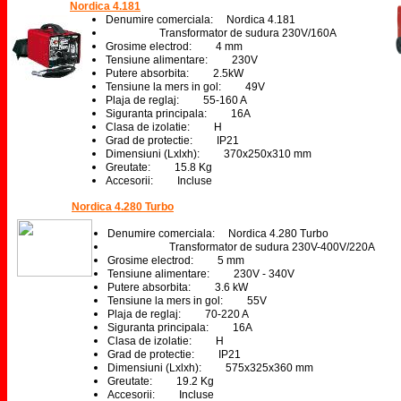
Nordica 4.181
Denumire comerciala: Nordica 4.181
Transformator de sudura 230V/160A
Grosime electrod: 4 mm
Tensiune alimentare: 230V
Putere absorbita: 2.5kW
Tensiune la mers in gol: 49V
Plaja de reglaj: 55-160 A
Siguranta principala: 16A
Clasa de izolatie: H
Grad de protectie: IP21
Dimensiuni (Lxlxh): 370x250x310 mm
Greutate: 15.8 Kg
Accesorii: Incluse
Nordica 4.280 Turbo
Denumire comerciala:
Nordica 4.280 Turbo
Transformator de sudura 230V-400V/220A
Grosime electrod: 5 mm
Tensiune alimentare: 230V - 340V
Putere absorbita: 3.6 kW
Tensiune la mers in gol: 55V
Plaja de reglaj: 70-220 A
Siguranta principala: 16A
Clasa de izolatie: H
Grad de protectie: IP21
Dimensiuni (Lxlxh): 575x325x360 mm
Greutate: 19.2 Kg
Accesorii: Incluse