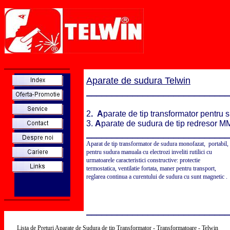
_________________
Aparate de sudura
Telwin
____________________________
2
. A
parate de tip transformator pentr
3.
A
parate de sudura de tip redresor 
____________________________
Aparat de tip transformator de sudura monofazat, portabil,
pentru sudura manuala cu electrozi inveliti rutilici cu
urmatoarele caracteristici constructive: protectie
termostatica, ventilatie fortata, maner pentru transport,
reglarea continua a curentului de sudura cu sunt magnetic .
_________________
____________________________
Lista de Preturi Aparate de Sudura de tip Transformator - Transformatoare - Telwin