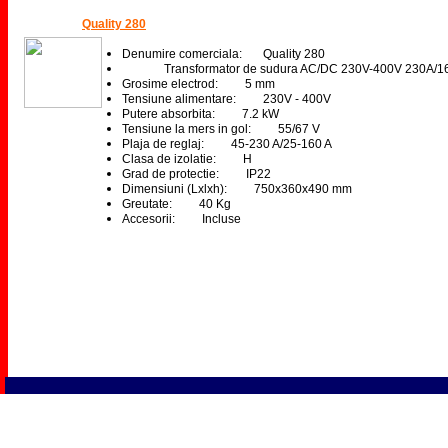
Quality 280
Denumire comerc
iala:
Quality 280
Transformator de sudura AC/DC 230V-400V 230A/1
Grosime electrod: 5 mm
Tensiune alimentare: 230V - 400V
Putere absorbita: 7.2 kW
Tensiune la mers in gol: 55/67 V
Plaja de reglaj: 45-230 A/25-160 A
Clasa de izolatie: H
Grad de protectie: IP22
Dimensiuni (Lxlxh): 750x360x490 mm
Greutate: 40 Kg
Accesorii: Incluse