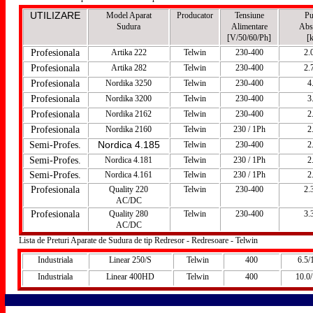
UTILIZARE
Model Aparat
Producator
Tensiune
Pu
Sudura
Alimentare
Abs
[V/50/60/Ph]
[
Profesionala
Artika 222
Telwin
230-400
2.
Profesionala
Artika 282
Telwin
230-400
2.
Profesionala
Nordika 3250
Telwin
230-400
4
Profesionala
Nordika 3200
Telwin
230-400
3
Profesionala
Nordika 2162
Telwin
230-400
2
Profesionala
Nordika 2160
Telwin
230 / 1Ph
2
Nordica 4.185
Semi-Profes.
Telwin
230-400
2
Semi-Profes.
Nordica 4.181
Telwin
230 / 1Ph
2
Semi-Profes.
Nordica 4.161
Telwin
230 / 1Ph
2
Profesionala
Quality 220
Telwin
230-400
2.
AC/DC
Profesionala
Quality 280
Telwin
230-400
3.
AC/DC
Lista de Preturi Aparate de Sudura de tip Redresor - Redresoare - Telwin
Industriala
Linear 250/S
Telwin
400
6.5/
Industriala
Linear 400HD
Telwin
400
10.0/