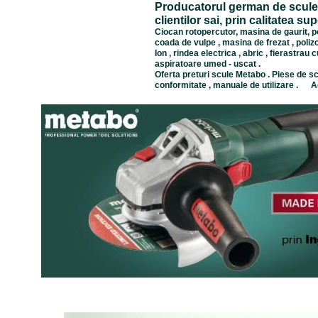
Producatorul german de scule 
clientilor sai, prin calitatea s
Ciocan rotopercutor, masina de gaurit, pol
coada de vulpe , masina de frezat , polizo
Ion , rindea electrica , abric , fierastra
aspiratoare umed - uscat .
Oferta preturi scule Metabo . Piese de schi
conformitate , manuale de utilizare . A
Prin Ing Trust