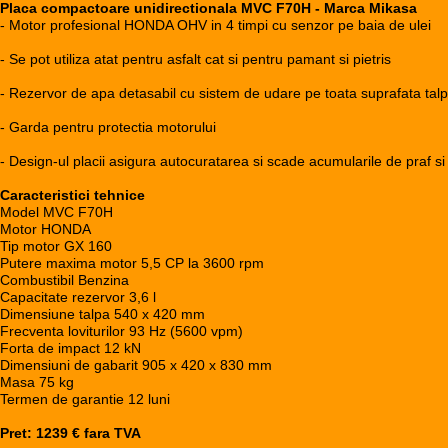
Placa compactoare unidirectionala MVC F70H - Marca Mikasa
- Motor profesional HONDA OHV in 4 timpi cu senzor pe baia de ulei
- Se pot utiliza atat pentru asfalt cat si pentru pamant si pietris
- Rezervor de apa detasabil cu sistem de udare pe toata suprafata talp
- Garda pentru protectia motorului
- Design-ul placii asigura autocuratarea si scade acumularile de praf si 
Caracteristici tehnice
Model MVC F70H
Motor HONDA
Tip motor GX 160
Putere maxima motor 5,5 CP la 3600 rpm
Combustibil Benzina
Capacitate rezervor 3,6 l
Dimensiune talpa 540 x 420 mm
Frecventa loviturilor 93 Hz (5600 vpm)
Forta de impact 12 kN
Dimensiuni de gabarit 905 x 420 x 830 mm
Masa 75 kg
Termen de garantie 12 luni
Pret: 1239 € fara TVA