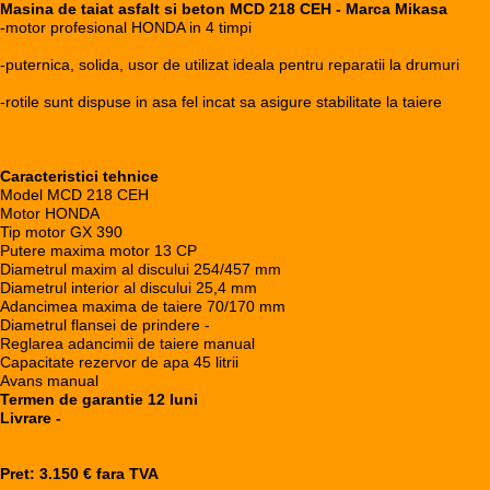
Masina de taiat asfalt si beton MCD 218 CEH - Marca Mikasa
-motor profesional HONDA in 4 timpi
-puternica, solida, usor de utilizat ideala pentru reparatii la drumuri
-rotile sunt dispuse in asa fel incat sa asigure stabilitate la taiere
Caracteristici tehnice
Model MCD 218 CEH
Motor HONDA
Tip motor GX 390
Putere maxima motor 13 CP
Diametrul maxim al discului 254/457 mm
Diametrul interior al discului 25,4 mm
Adancimea maxima de taiere 70/170 mm
Diametrul flansei de prindere -
Reglarea adancimii de taiere manual
Capacitate rezervor de apa 45 litrii
Avans manual
Termen de garantie 12 luni
Livrare -
Pret: 3.150 € fara TVA