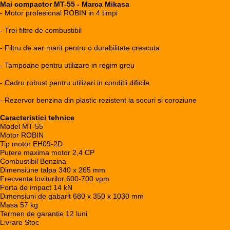
Mai compactor MT-55 - Marca Mikasa
- Motor profesional ROBIN in 4 timpi
- Trei filtre de combustibil
- Filtru de aer marit pentru o durabilitate crescuta
- Tampoane pentru utilizare in regim greu
- Cadru robust pentru utilizari in conditii dificile
- Rezervor benzina din plastic rezistent la socuri si coroziune
Caracteristici tehnice
Model MT-55
Motor ROBIN
Tip motor EH09-2D
Putere maxima motor 2,4 CP
Combustibil Benzina
Dimensiune talpa 340 x 265 mm
Frecventa loviturilor 600-700 vpm
Forta de impact 14 kN
Dimensiuni de gabarit 680 x 350 x 1030 mm
Masa 57 kg
Termen de garantie 12 luni
Livrare Stoc