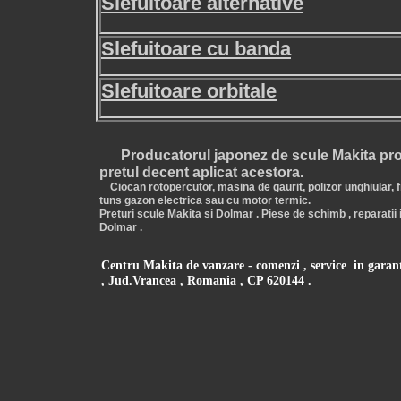
Slefuitoare alternative
Slefuitoare cu banda
Slefuitoare orbitale
Producatorul japonez de scule Makita promi
pretul decent aplicat acestora.
Ciocan rotopercutor, masina de gaurit, polizor unghiular, f
tuns gazon electrica sau cu motor termic.
Preturi scule Makita si Dolmar . Piese de schimb , reparatii 
Dolmar .
Centru Makita de vanzare - comenzi , service in garantie
, Jud.Vrancea , Romania , CP 620144 .