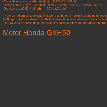
-Capacitate rezervor carburant (litri): 0.77l (0.81 US qt)
-Dimensiuni (L x l x Î): 225mm(8.9 in) x 274mm (10.8 in) x 353mm (13.9 in)
-Greutate uscată (fără plinuri): 5.5 kg (12.1 lbs)
* Puterea motorului, specificată în tabel, este puterea maximă testată pe un mo
(7000 rpm pentru modelul GHX50). Motoarele fabricate în masă pot varia de la ace
utilaj va varia în funcţie de numeroşi factori, inclusiv viteza de operare a motorului 
Motor Honda GXH50