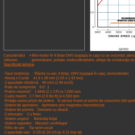
Caracteristici • Mini-motor în 4 timpi OHV (supapa in cap) cu ax orizontal, dema
Utilizare: generatoare, pompe, motocultivatoare, utilaje de construcţie de 
Specificaţii tehnice
-Tipul motorului : Răcire cu aer, 4 timpi, OHV (supapă în cap), monocilindric
-Alezaj x Cursă: 41.8 x 36 mm (1.65 x 1.42 inci)
-Capacitate cilindrică: 49 cm3 (2.99 inci3)
-Rata de compresie: 8.0 : 1
-Putere maximă*: 1.6kW (2.1 CP) la 7,000 rpm
-Cuplu maxim: 2.7 Nm (2.0 lbs ft) la 4,500 rpm
-Rotaţia axului prizei de putere: În sensul invers al acelor de ceasornic (din par
-Sistem de aprindere: Aprindere prin magnetou tranzistorizat
-Sistem de pornire: Demaror cu sfoară
-Carburator: Cu flotor
-Sistem ungere: Barbotaj forţat
-Sistem regulator: Mecanic centrifugal
-Filtru de aer: Tip semi-uscat
-Capacitate ulei: 0.25l (0.26 US qt, 0.22 Imp qt)