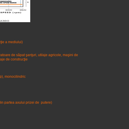
mediului)
atoare de săpat şanţuri, utilaje agricole, maşini de
laje de construcţie
monocilindric
n partea axului prizei de putere)