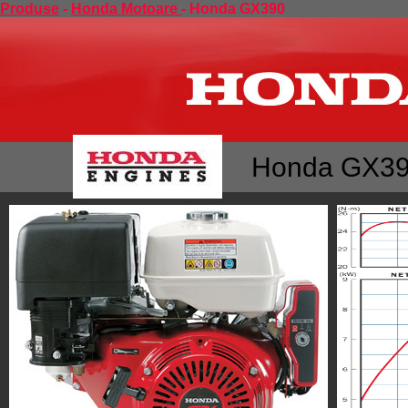
Produse
-
Honda Motoare
- Honda GX390
Honda GX3