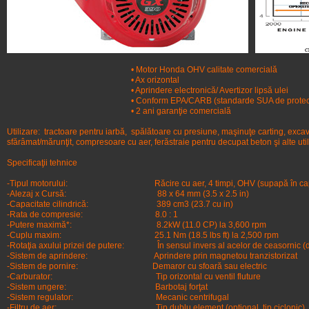
• Motor Honda OHV calitate comercială
• Ax orizontal
• Aprindere electronică/ Avertizor lipsă ulei
• Conform EPA/CARB (standarde SUA de protecţie a 
• 2 ani garanţie comercială
Utilizare: tractoare pentru iarbă, spălătoare cu presiune, maşinuţe carting, excav
sfărâmat/mărunţit, compresoare cu aer, ferăstraie pentru decupat beton şi alte uti
Specificaţii tehnice
-Tipul motorului: Răcire cu aer, 4 timpi, OHV (supapă în cap), 
-Alezaj x Cursă: 88 x 64 mm (3.5 x 2.5 in)
-Capacitate cilindrică: 389 cm3 (23.7 cu in)
-Rata de compresie: 8.0 : 1
-Putere maximă*: 8.2kW (11.0 CP) la 3,600 rpm
-Cuplu maxim: 25.1 Nm (18.5 lbs ft) la 2,500 rpm
-Rotaţia axului prizei de putere: În sensul invers al acelor de ceasornic (di
-Sistem de aprindere: Aprindere prin magnetou tranzistorizat
-Sistem de pornire: Demaror cu sfoară sau electric
-Carburator: Tip orizontal cu ventil fluture
-Sistem ungere: Barbotaj forţat
-Sistem regulator: Mecanic centrifugal
-Filtru de aer: Tip dublu element (opţional, tip ciclonic)