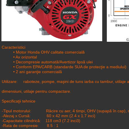
Caracteristici
• Motor Honda OHV calitate comercială
• Ax orizontal
• Decompresie automată/Avertizor lipsă ulei
• Conform EPA/CARB (standarde SUA de protecţie a mediului)
• 2 ani garanţie comercială
Utilizare: raboteze, pompe, maşini de tuns iarba cu tambur, utilaje ag
dimensiuni, utilaje pentru compactare.
Specificaţii tehnice
-Tipul motorului: Răcire cu aer, 4 timpi, OHV (supapă în cap), m
-Alezaj x Cursă: 60 x 42 mm (2.4 x 1.7 inci)
-Capacitate cilindrică: 118 cm3 (7.2 inci3)
-Rata de compresie: 8.5 : 1