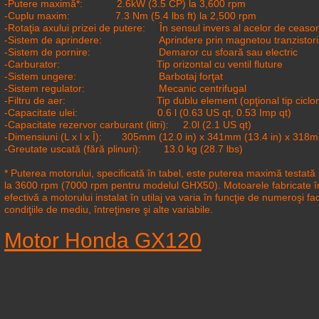
-Putere maximă*: 2.6kW (3.5 CP) la 3,600 rpm
-Cuplu maxim: 7.3 Nm (5.4 lbs ft) la 2,500 rpm
-Rotaţia axului prizei de putere: În sensul invers al acelor de ceasor
-Sistem de aprindere: Aprindere prin magnetou tranzistori
-Sistem de pornire: Demaror cu sfoară sau electric
-Carburator: Tip orizontal cu ventil fluture
-Sistem ungere: Barbotaj forţat
-Sistem regulator: Mecanic centrifugal
-Filtru de aer: Tip dublu element (opţional tip ciclon
-Capacitate ulei: 0.6 l (0.63 US qt, 0.53 Imp qt)
-Capacitate rezervor carburant (litri): 2.0l (2.1 US qt)
-Dimensiuni (L x l x Î): 305mm (12.0 in) x 341mm (13.4 in) x 318m
-Greutate uscată (fără plinuri): 13.0 kg (28.7 lbs)
* Puterea motorului, specificată în tabel, este puterea maximă testa
la 3600 rpm (7000 rpm pentru modelul GHX50). Motoarele fabricate în
efectivă a motorului instalat în utilaj va varia în funcţie de numeroşi fac
condiţiile de mediu, întreţinere şi alte variabile.
Motor Honda GX120