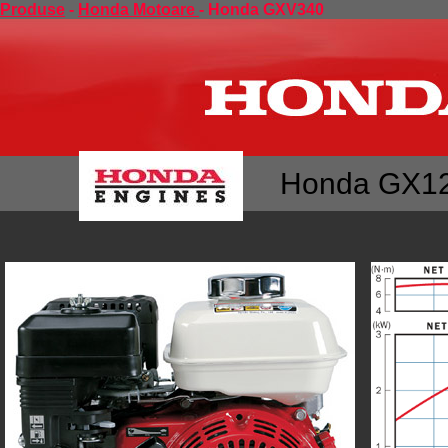
Produse
-
Honda Motoare
- Honda GXV340
Honda GX1