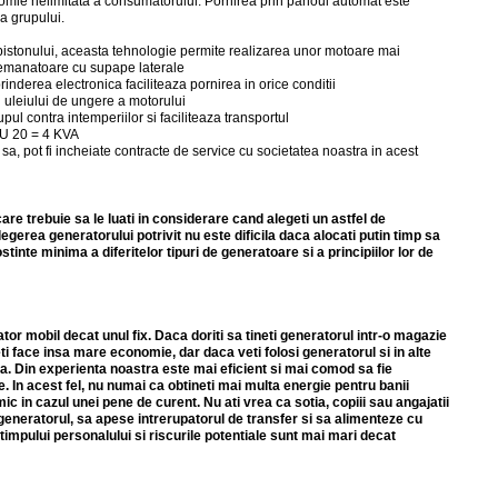
nomie nelimitata a consumatorului. Pornirea prin panoul automat este
a grupului.
pistonului, aceasta tehnologie permite realizarea unor motoare mai
emanatoare cu supape laterale
erea electronica faciliteaza pornirea in orice conditii
i uleiului de ungere a motorului
contra intemperiilor si faciliteaza transportul
 20 = 4 KVA
a sa, pot fi incheiate contracte de service cu societatea noastra in acest
re trebuie sa le luati in considerare cand alegeti un astfel de
gerea generatorului potrivit nu este dificila daca alocati putin timp sa
stinte minima a diferitelor tipuri de generatoare si a principiilor lor de
r mobil decat unul fix. Daca doriti sa tineti generatorul intr-o magazie
veti face insa mare economie, dar daca veti folosi generatorul si in alte
va. Din experienta noastra este mai eficient si mai comod sa fie
In acest fel, nu numai ca obtineti mai multa energie pentru banii
ic in cazul unei pene de curent. Nu ati vrea ca sotia, copiii sau angajatii
eneratorul, sa apese intrerupatorul de transfer si sa alimenteze cu
timpului personalului si riscurile potentiale sunt mai mari decat