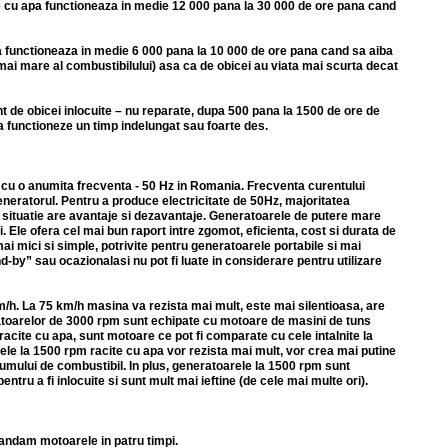
e cu apa functioneaza in medie 12 000 pana la 30 000 de ore pana cand
 functioneaza in medie 6 000 pana la 10 000 de ore pana cand sa aiba
ai mare al combustibilului) asa ca de obicei au viata mai scurta decat
t de obicei inlocuite – nu reparate, dupa 500 pana la 1500 de ore de
 functioneze un timp indelungat sau foarte des.
a cu o anumita frecventa - 50 Hz in Romania. Frecventa curentului
eneratorul. Pentru a produce electricitate de 50Hz, majoritatea
 situatie are avantaje si dezavantaje. Generatoarele de putere mare
Ele ofera cel mai bun raport intre zgomot, eficienta, cost si durata de
i mici si simple, potrivite pentru generatoarele portabile si mai
y” sau ocazionalasi nu pot fi luate in considerare pentru utilizare
/h. La 75 km/h masina va rezista mai mult, este mai silentioasa, are
eratoarelor de 3000 rpm sunt echipate cu motoare de masini de tuns
m racite cu apa, sunt motoare ce pot fi comparate cu cele intalnite la
rele la 1500 rpm racite cu apa vor rezista mai mult, vor crea mai putine
sumului de combustibil. In plus, generatoarele la 1500 rpm sunt
ntru a fi inlocuite si sunt mult mai ieftine (de cele mai multe ori).
mandam motoarele in patru timpi.