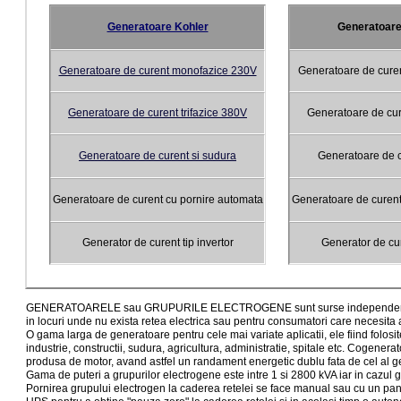
Generatoare Kohler
Generatoare
Generatoare de curent monofazice 230V
Generatoare de cure
Generatoare de curent trifazice 380V
Generatoare de cur
Generatoare de curent si sudura
Generatoare de c
Generatoare de curent cu pornire automata
Generatoare de curent
Generator de curent tip invertor
Generator de cur
GENERATOARELE sau GRUPURILE ELECTROGENE sunt surse independente de al
in locuri unde nu exista retea electrica sau pentru consumatori care necesita 
O gama larga de generatoare pentru cele mai variate aplicatii, ele fiind folosit
industrie, constructii, sudura, agricultura, administratie, spitale etc. Cogenera
produsa de motor, avand astfel un randament energetic dublu fata de cel al g
Gama de puteri a grupurilor electrogene este intre 1 si 2800 kVA iar in cazul 
Pornirea grupului electrogen la caderea retelei se face manual sau cu un p