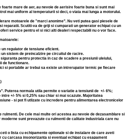
e foarte mare de aer, au nevoie de aerisire foarte buna si sunt mai
rol mai uniform al temperaturii si deci, o viata mai lunga a motorului.
derare motoarele de "marci anonime”. Nu veti putea gasi piesele de
i reparatii. Scutiti-va de griji si cumparati un generator echipat cu un
 service pentru el si nici alti dealeri respectabili nu o vor face.
rmatoarele:
 un regulator de tensiune eficient.
un sistem de preincalzire pe circuitul de racire.
siguranta pentru protectia in caz de scadere a presiunii uleiului,
i de functionare.
i si portabile ar trebui sa existe un intrerupator termic pe fiecare
)
. Puterea normala utila permite o variatie a tensiunii de +/- 6%;
intre +/- 5% si 0,25% sau chiar si mai scazute. Majoritatea
une - si pot fi utlizate cu incredere pentru alimentarea electronicelor
 de rulmenti. De cele mai multe ori acestea au nevoie de dezasamblare si
lor moderne sunt prevazute cu rulmenti de calitate industriala care nu
ceti o lista cu echipamente optionale si de instalare de care aveti
r cu carcasa insonorizanta si eventual echipat cu esapament