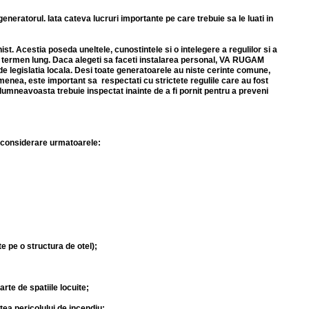
eneratorul. Iata cateva lucruri importante pe care trebuie sa le luati in
t. Acestia poseda uneltele, cunostintele si o intelegere a regulilor si a
pe termen lung. Daca alegeti sa faceti instalarea personal, VA RUGAM
 de legislatia locala. Desi toate generatoarele au niste cerinte comune,
menea, este important sa respectati cu strictete regulile care au fost
mneavoasta trebuie inspectat inainte de a fi pornit pentru a preveni
n considerare urmatoarele:
e pe o structura de otel);
arte de spatiile locuite;
atea pericolului de incendiu;