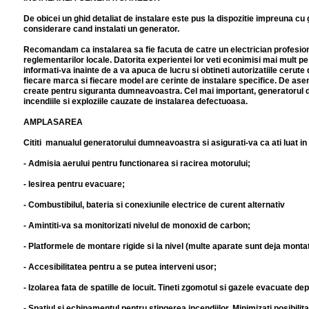
De obicei un ghid detaliat de instalare este pus la dispozitie impreuna cu g
considerare cand instalati un generator.
Recomandam ca instalarea sa fie facuta de catre un electrician profesionis
reglementarilor locale. Datorita experientei lor veti econimisi mai mult 
informati-va inainte de a va apuca de lucru si obtineti autorizatiile cerute
fiecare marca si fiecare model are cerinte de instalare specifice. De ase
create pentru siguranta dumneavoastra. Cel mai important, generatorul du
incendiile si exploziile cauzate de instalarea defectuoasa.
AMPLASAREA
Cititi manualul generatorului dumneavoastra si asigurati-va ca ati luat i
- Admisia aerului pentru functionarea si racirea motorului;
- Iesirea pentru evacuare;
- Combustibilul, bateria si conexiunile electrice de curent alternativ
- Amintiti-va sa monitorizati nivelul de monoxid de carbon;
- Platformele de montare rigide si la nivel (multe aparate sunt deja montat
- Accesibilitatea pentru a se putea interveni usor;
- Izolarea fata de spatille de locuit. Tineti zgomotul si gazele evacuate dep
- Spatiul si echipamentul pentru stingerea incendiilor. Minimizati posibilit