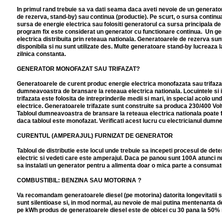
In primul rand trebuie sa va dati seama daca aveti nevoie de un generator p
de rezerva, stand-by) sau continua (productie). Pe scurt, o sursa continua
sursa de energie electrica sau folositi generatorul ca sursa principala de
program fix este considerat un generator cu functionare continua. Un gen
electrica distribuita prin reteaua nationala. Generatoarele de rezerva su
disponibila si nu sunt utilizate des. Multe generatoare stand-by lucreaza l
zilnica constanta.
GENERATOR MONOFAZAT SAU TRIFAZAT?
Generatoarele de curent produc energie electrica monofazata sau trifazata.
dumneavoastra de bransare la reteaua electrica nationala. Locuintele si i
trifazata este folosita de intreprinderile medii si mari, in special acolo u
electrice. Generatoarele trifazate sunt construite sa produca 230/400 Vo
Tabloul dumneavoastra de bransare la reteaua electrica nationala poate fi
daca tabloul este monofazat. Verificati acest lucru cu electricianul dumne
CURENTUL (AMPERAJUL) FURNIZAT DE GENERATOR
Tabloul de distributie este locul unde trebuie sa incepeti procesul de deter
electric si vedeti care este amperajul. Daca pe panou sunt 100A atunci n
sa instalati un generator pentru a alimenta doar o mica parte a consumator
COMBUSTIBIL: BENZINA SAU MOTORINA ?
Va recomandam generatoarele diesel (pe motorina) datorita longevitatii s
sunt silentioase si, in mod normal, au nevoie de mai putina mentenanta 
pe kWh produs de generatoarele diesel este de obicei cu 30 pana la 50% m