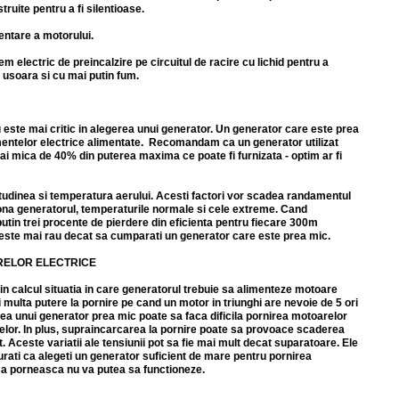
ruite pentru a fi silentioase.
entare a motorului.
electric de preincalzire pe circuitul de racire cu lichid pentru a
 usoara si cu mai putin fum.
 este mai critic in alegerea unui generator. Un generator care este prea
mentelor electrice alimentate. Recomandam ca un generator utilizat
i mica de 40% din puterea maxima ce poate fi furnizata - optim ar fi
ltitudinea si temperatura aerului. Acesti factori vor scadea randamentul
tiona generatorul, temperaturile normale si cele extreme. Cand
 putin trei procente de pierdere din eficienta pentru fiecare 300m
nu este mai rau decat sa cumparati un generator care este prea mic.
RELOR ELECTRICE
 in calcul situatia in care generatorul trebuie sa alimenteze motoare
 multa putere la pornire pe cand un motor in triunghi are nevoie de 5 ori
rea unui generator prea mic poate sa faca dificila pornirea motoarelor
elor. In plus, supraincarcarea la pornire poate sa provoace scaderea
 Aceste variatii ale tensiunii pot sa fie mai mult decat suparatoare. Ele
rati ca alegeti un generator suficient de mare pentru pornirea
sa porneasca nu va putea sa functioneze.