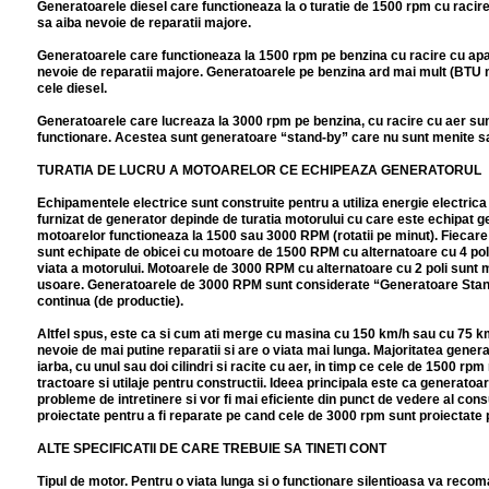
Generatoarele diesel care functioneaza la o turatie de 1500 rpm cu racir
sa aiba nevoie de reparatii majore.
Generatoarele care functioneaza la 1500 rpm pe benzina cu racire cu apa
nevoie de reparatii majore. Generatoarele pe benzina ard mai mult (BTU m
cele diesel.
Generatoarele care lucreaza la 3000 rpm pe benzina, cu racire cu aer sun
functionare. Acestea sunt generatoare “stand-by” care nu sunt menite sa
TURATIA DE LUCRU A MOTOARELOR CE ECHIPEAZA GENERATORUL
Echipamentele electrice sunt construite pentru a utiliza energie electric
furnizat de generator depinde de turatia motorului cu care este echipat g
motoarelor functioneaza la 1500 sau 3000 RPM (rotatii pe minut). Fiecare
sunt echipate de obicei cu motoare de 1500 RPM cu alternatoare cu 4 poli. 
viata a motorului. Motoarele de 3000 RPM cu alternatoare cu 2 poli sunt ma
usoare. Generatoarele de 3000 RPM sunt considerate “Generatoare Stand-b
continua (de productie).
Altfel spus, este ca si cum ati merge cu masina cu 150 km/h sau cu 75 km
nevoie de mai putine reparatii si are o viata mai lunga. Majoritatea gen
iarba, cu unul sau doi cilindri si racite cu aer, in timp ce cele de 1500 rp
tractoare si utilaje pentru constructii. Ideea principala este ca generatoa
probleme de intretinere si vor fi mai eficiente din punct de vedere al con
proiectate pentru a fi reparate pe cand cele de 3000 rpm sunt proiectate pe
ALTE SPECIFICATII DE CARE TREBUIE SA TINETI CONT
Tipul de motor. Pentru o viata lunga si o functionare silentioasa va reco