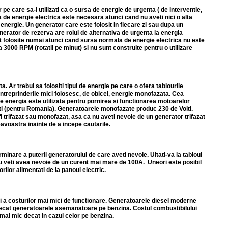
e care sa-l utilizati ca o sursa de energie de urgenta ( de interventie,
 de energie electrica este necesara atunci cand nu aveti nici o alta
 energie. Un generator care este folosit in fiecare zi sau dupa un
erator de rezerva are rolul de alternativa de urgenta la energia
nt folosite numai atunci cand sursa normala de energie electrica nu este
a 3000 RPM (rotatii pe minut) si nu sunt construite pentru o utilizare
 Ar trebui sa folositi tipul de energie pe care o ofera tablourile
ntreprinderile mici folosesc, de obicei, energie monofazata. Cea
nde energia este utilizata pentru pornirea si functionarea motoarelor
lti (pentru Romania). Generatoarele monofazate produc 230 de Volti.
 trifazat sau monofazat, asa ca nu aveti nevoie de un generator trifazat
avoastra inainte de a incepe cautarile.
minare a puterii generatorului de care aveti nevoie. Uitati-va la tabloul
u veti avea nevoie de un curent mai mare de 100A. Uneori este posibil
ilor alimentati de la panoul electric.
i a costurilor mai mici de functionare. Generatoarele diesel moderne
decat generatoarele asemanatoare pe benzina. Costul combustibilului
ai mic decat in cazul celor pe benzina.