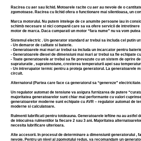
Racirea cu aer sau lichid. Motoarele racite cu aer au nevoie de o cantitat
zgomotoase. Racirea cu lichid ofera o functionare mai silentioasa, un cont
Marca motorului. Nu putem intelege de ce anumite persoane iau in consi
schimb necesare si nici companii care sa va ofere servicii de intretinere s
motor de marca. Daca cumparati un motor “fara nume” nu va vom putea oferi
Sistemul electric . Un generator standard ar trebui sa includa cel putin u
- Un demaror de calitate si baterie.
- Generatoarele mai mari ar trebui sa includa un incarcator pentru baterie
- Generatoarele diesel de dimensiuni mai mari ar trebui sa fie echipate cu 
- Toate generatoarele ar trebui sa fie prevazute cu un sistem de oprire de 
supraturatie , supratensiune, cresterea temperaturii apei sau temperaturi
- Un intrerupator termic pentru a proteja generatorul. La generatoarele mic
circuit.
Alternatorul (Partea care face ca generatorul sa “genereze” electricitate.
Un regulator automat de tensiune va asigura furnizarea de putere “curata”
majoritatea generatoarelor sunt chiar mai performante cu valori cuprinse 
generatoarelor moderne sunt echipate cu AVR – regulator automat de tensi
moderne si calculatoare.
Rulmenti lubrificati pentru totdeauna. Generatoarele ieftine nu au astfel
de inlocuirea rulmentilor la fiecare 2 sau 3 ani. Majoritatea alternatoare
necesita lubrificare ulterioara.
Alte accesorii. In procesul de determinare a dimensiunii generatorului , fa
nevoie. Pentru un nivel al zgomotului redus, va recomandam un generato