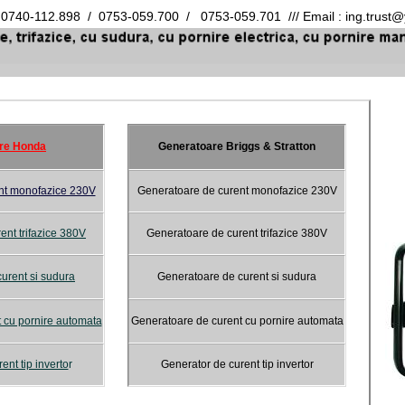
0740-112.898 / 0753-059.700 / 0753-059.701 /// Email : ing.trust
re Honda
Generatoare Briggs & Stratton
nt monofazice 230V
Generatoare de curent monofazice 230V
ent trifazice 380V
Generatoare de curent trifazice 380V
urent si sudura
Generatoare de curent si sudura
 cu pornire automata
Generatoare de curent cu pornire automata
ent tip inverto
r
Generator de curent tip invertor