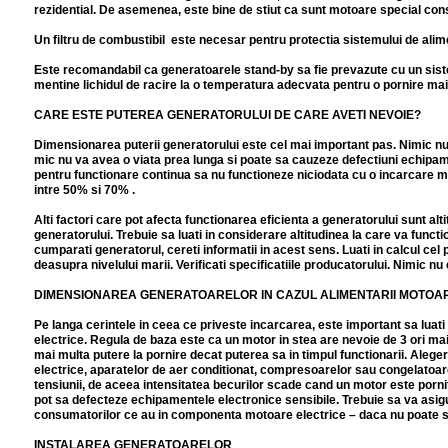
rezidential. De asemenea, este bine de stiut ca sunt motoare special const
Un filtru de combustibil este necesar pentru protectia sistemului de alim
Este recomandabil ca generatoarele stand-by sa fie prevazute cu un sistem 
mentine lichidul de racire la o temperatura adecvata pentru o pornire mai
CARE ESTE PUTEREA GENERATORULUI DE CARE AVETI NEVOIE?
Dimensionarea puterii generatorului este cel mai important pas. Nimic nu
mic nu va avea o viata prea lunga si poate sa cauzeze defectiuni echipa
pentru functionare continua sa nu functioneze niciodata cu o incarcare ma
intre 50% si 70% .
Alti factori care pot afecta functionarea eficienta a generatorului sunt a
generatorului. Trebuie sa luati in considerare altitudinea la care va func
cumparati generatorul, cereti informatii in acest sens. Luati in calcul cel
deasupra nivelului marii. Verificati specificatiile producatorului. Nimic 
DIMENSIONAREA GENERATOARELOR IN CAZUL ALIMENTARII MOTOA
Pe langa cerintele in ceea ce priveste incarcarea, este important sa luati
electrice. Regula de baza este ca un motor in stea are nevoie de 3 ori mai
mai multa putere la pornire decat puterea sa in timpul functionarii. Alege
electrice, aparatelor de aer conditionat, compresoarelor sau congelatoar
tensiunii, de aceea intensitatea becurilor scade cand un motor este pornit.
pot sa defecteze echipamentele electronice sensibile. Trebuie sa va asigu
consumatorilor ce au in componenta motoare electrice – daca nu poate 
INSTALAREA GENERATOARELOR