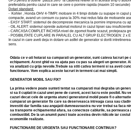
UPS pentru a obtine "pauza zero" la caderea retelei si in acelasi timp o auto
preferabila pentru cazul in care se cere o pornire rapida (maxim 10 secunde) 
Dotari standard:
- Kohler , Honda OHV 4-TIMPI: motoare in 4 timpi dotate cu supape in capul 
compacte, avand un consum cu pana la 30% mai redus fata de motoarele as
- EASY START: sistemul de decompresie mecanica la pornire impreuna cu aprind
- OIL ALERT: sistemul opreste automat motorul in cazul lipsei sau insuficiente
- CARCASA COMPLET INCHISA nivel de zgomot foarte scazut, protejeaza grupul 
- POSIBILITATE CUPLARE IN PARALEL CU ALT GRUP ELECTROGEN: 2 x EU
In cazul in care aveti deja in dotare un astfel de generator si doriti intretinere
sens.
Odata ce v-ati hotarat sa cumparati un generator, sunt cateva lucruri pe ca
echipament. Acest ghid va va ajuta pas cu pas sa alegeti un generator. Ale
va analizati cu grija nevoile.Trebuie sa stiti cativa termeni si sa aveti cuno
functionare. Vom explica aceste lucruri in termeni cat mai simpli.
GENERATOR MOBIL SAU FIX?
La prima vedere poate sunteti tentat sa cumparati mai degraba un generato
si sa il cuplati in cazul unei pene de curent, acest lucru este posibil. Nu 
cazuri decat cele de urgenta atunci generatorul mobil poate fi o alternati
cumparat un generator fix care sa deserveasca intreaga casa sau cladire. 
investiti dar familia sau angajatii dumneavoastra nu vor trebui sa faca nim
sa transporte echipamentul afara, sa conecteze cablurile, sa porneasca g
combustibil. De la un anumit punct toate acestea devin ridicole iar costul 
economiile realizate.
FUNCTIONARE DE URGENTA SAU FUNCTIONARE CONTINUA?