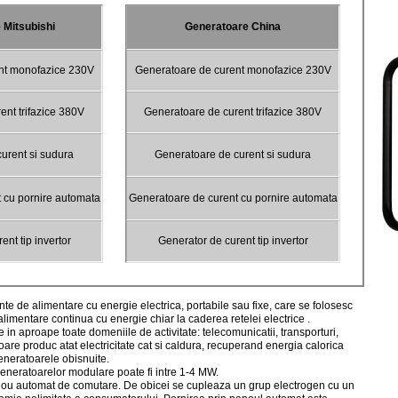
 Mitsubishi
Generatoare China
nt monofazice 230V
Generatoare de curent monofazice 230V
ent trifazice 380V
Generatoare de curent trifazice 380V
urent si sudura
Generatoare de curent si sudura
 cu pornire automata
Generatoare de curent cu pornire automata
ent tip invertor
Generator de curent tip invertor
imentare cu energie electrica, portabile sau fixe, care se folosesc
alimentare continua cu energie chiar la caderea retelei electrice .
e in aproape toate domeniile de activitate: telecomunicatii, transporturi,
toare produc atat electricitate cat si caldura, recuperand energia calorica
eneratoarele obisnuite.
generatoarelor modulare poate fi intre 1-4 MW.
anou automat de comutare. De obicei se cupleaza un grup electrogen cu un